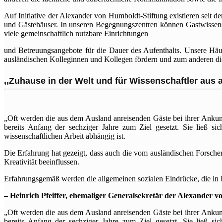
Auf Initiative der Alexander von Humboldt-Stiftung existieren seit d
und Gästehäuser. In unseren Begegnungszentren können Gastwisse
viele gemeinschaftlich nutzbare Einrichtungen
und Betreuungsangebote für die Dauer des Aufenthalts. Unsere Häus
ausländischen Kolleginnen und Kollegen fördern und zum anderen die 
,,Zuhause in der Welt und für Wissenschaftler aus a
„Oft werden die aus dem Ausland anreisenden Gäste bei ihrer Ankunf
bereits Anfang der sechziger Jahre zum Ziel gesetzt. Sie ließ si
wissenschaftlichen Arbeit abhängig ist.
Die Erfahrung hat gezeigt, dass auch die vom ausländischen Forsc
Kreativität beeinflussen.
Erfahrungsgemäß werden die allgemeinen sozialen Eindrücke, die in
– Heinrich Pfeiffer, ehemaliger Generalsekretär der Alexander 
„Oft werden die aus dem Ausland anreisenden Gäste bei ihrer Ankunf
bereits Anfang der sechziger Jahre zum Ziel gesetzt. Sie ließ si