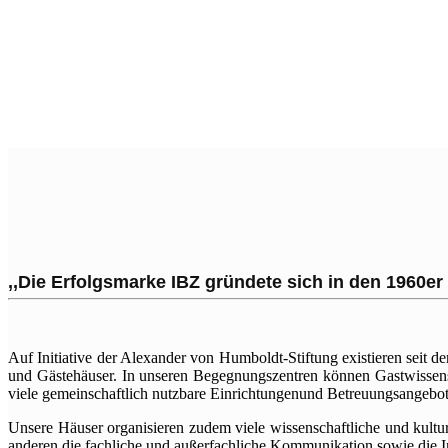
Ve
,,Die Erfolgsmarke IBZ gründete sich in den 1960er
Auf Initiative der Alexander von Humboldt-Stiftung existieren seit d
und Gästehäuser. In unseren Begegnungszentren können Gastwisse
viele gemeinschaftlich nutzbare Einrichtungenund Betreuungsangebote
Unsere Häuser organisieren zudem viele wissenschaftliche und kult
anderen die fachliche und außerfachliche Kommunikation sowie die Int