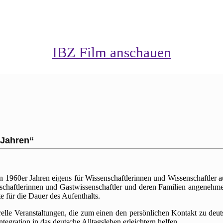
rbund hochschulnaher internationa
Begegnungszentren und Gästehäuse
IBZ Film anschauen
 Jahren“
en 1960er Jahren eigens für Wissenschaftlerinnen und Wissenschaftler a
nschaftlerinnen und Gastwissenschaftler und deren Familien angene
 für die Dauer des Aufenthalts.
urelle Veranstaltungen, die zum einen den persönlichen Kontakt zu de
egration in das deutsche Alltagsleben erleichtern helfen.