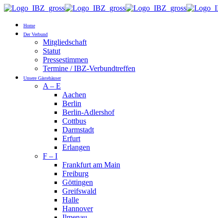
Home
Der Verbund
Mitgliedschaft
Statut
Pressestimmen
Termine / IBZ-Verbundtreffen
Unsere Gästehäuser
A – E
Aachen
Berlin
Berlin-Adlershof
Cottbus
Darmstadt
Erfurt
Erlangen
F – I
Frankfurt am Main
Freiburg
Göttingen
Greifswald
Halle
Hannover
Ilmenau