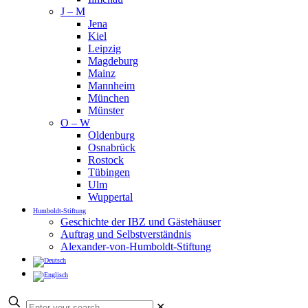
J – M
Jena
Kiel
Leipzig
Magdeburg
Mainz
Mannheim
München
Münster
O – W
Oldenburg
Osnabrück
Rostock
Tübingen
Ulm
Wuppertal
Humboldt-Stiftung
Geschichte der IBZ und Gästehäuser
Auftrag und Selbstverständnis
Alexander-von-Humboldt-Stiftung
✕