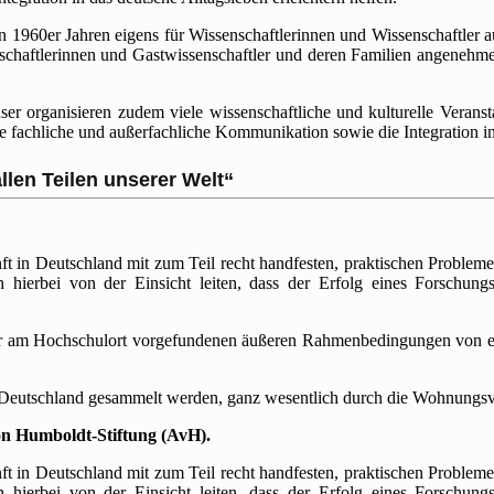
en 1960er Jahren eigens für Wissenschaftlerinnen und Wissenschaftler a
nschaftlerinnen und Gastwissenschaftler und deren Familien angene
er organisieren zudem viele wissenschaftliche und kulturelle Verans
fachliche und außerfachliche Kommunikation sowie die Integration in d
llen Teilen unserer Welt“
t in Deutschland mit zum Teil recht handfesten, praktischen Problemen
ch hierbei von der Einsicht leiten, dass der Erfolg eines Forschung
her am Hochschulort vorgefundenen äußeren Rahmenbedingungen von emi
 Deutschland gesammelt werden, ganz wesentlich durch die Wohnungsve
von Humboldt-Stiftung (AvH).
t in Deutschland mit zum Teil recht handfesten, praktischen Problemen
ch hierbei von der Einsicht leiten, dass der Erfolg eines Forschung