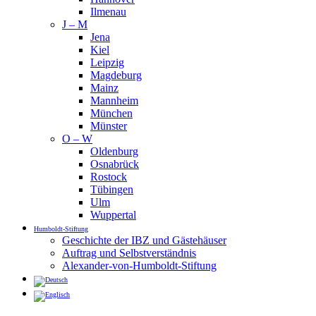
Ilmenau
J – M
Jena
Kiel
Leipzig
Magdeburg
Mainz
Mannheim
München
Münster
O – W
Oldenburg
Osnabrück
Rostock
Tübingen
Ulm
Wuppertal
Humboldt-Stiftung
Geschichte der IBZ und Gästehäuser
Auftrag und Selbstverständnis
Alexander-von-Humboldt-Stiftung