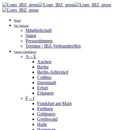
Home
Der Verbund
Mitgliedschaft
Statut
Pressestimmen
Termine / IBZ-Verbundtreffen
Unsere Gästehäuser
A – E
Aachen
Berlin
Berlin-Adlershof
Cottbus
Darmstadt
Erfurt
Erlangen
F – I
Frankfurt am Main
Freiburg
Göttingen
Greifswald
Halle
Hannover